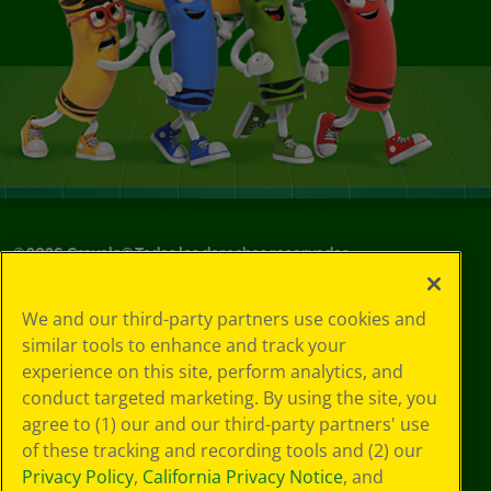
©
2026
Crayola® Todos los derechos reservados.
Sus opciones
We and our third-party partners use cookies and
de privacidad
similar tools to enhance and track your
Política de
experience on this site, perform analytics, and
privacidad
Términos de SMS
conduct targeted marketing. By using the site, you
GDPR
agree to (1) our and our third-party partners' use
Aviso de
of these tracking and recording tools and (2) our
privacidad de CA
Privacy Policy
,
California Privacy Notice
, and
Cookie