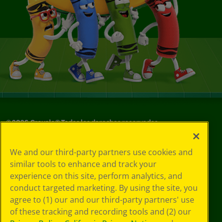
©
2026
Crayola® Todos los derechos reservados.
Sus opciones
We and our third-party partners use cookies and
de privacidad
similar tools to enhance and track your
Política de
experience on this site, perform analytics, and
privacidad
Términos de SMS
conduct targeted marketing. By using the site, you
GDPR
agree to (1) our and our third-party partners' use
Aviso de
of these tracking and recording tools and (2) our
privacidad de CA