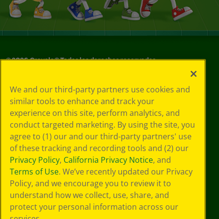
©
2026
Crayola® Todos los derechos reservados.
Sus opciones
We and our third-party partners use cookies and
de privacidad
similar tools to enhance and track your
Política de
experience on this site, perform analytics, and
privacidad
Términos de SMS
conduct targeted marketing. By using the site, you
GDPR
agree to (1) our and our third-party partners' use
Aviso de
of these tracking and recording tools and (2) our
privacidad de CA
Privacy Policy
,
California Privacy Notice
, and
Cookie
Terms of Use
. We’ve recently updated our Privacy
Preferences
Policy, and we encourage you to review it to
Condiciones de
understand how we collect, use, share, and
uso
Accesibilidad web
protect your personal information across our
Mapa del sitio
services.