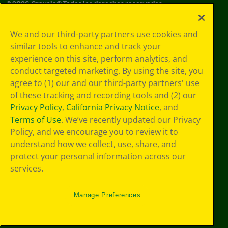
©
2026
Crayola® Todos los derechos reservados.
Sus opciones
We and our third-party partners use cookies and
de privacidad
similar tools to enhance and track your
Política de
experience on this site, perform analytics, and
privacidad
Términos de SMS
conduct targeted marketing. By using the site, you
GDPR
agree to (1) our and our third-party partners' use
Aviso de
of these tracking and recording tools and (2) our
privacidad de CA
Privacy Policy
,
California Privacy Notice
, and
Cookie
Terms of Use
. We’ve recently updated our Privacy
Preferences
Policy, and we encourage you to review it to
Condiciones de
understand how we collect, use, share, and
uso
Accesibilidad web
protect your personal information across our
Mapa del sitio
services.
Manage Preferences