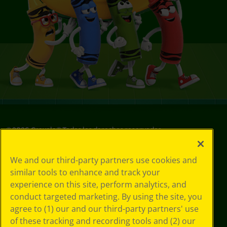
©
2026
Crayola® Todos los derechos reservados.
Sus opciones
We and our third-party partners use cookies and
de privacidad
similar tools to enhance and track your
Política de
experience on this site, perform analytics, and
privacidad
Términos de SMS
conduct targeted marketing. By using the site, you
GDPR
agree to (1) our and our third-party partners' use
Aviso de
of these tracking and recording tools and (2) our
privacidad de CA