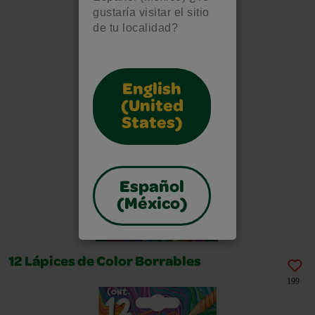
gustaría visitar el sitio
de tu localidad?
English
(United
States)
Español
(México)
12 Lápices de Color Borrables
199