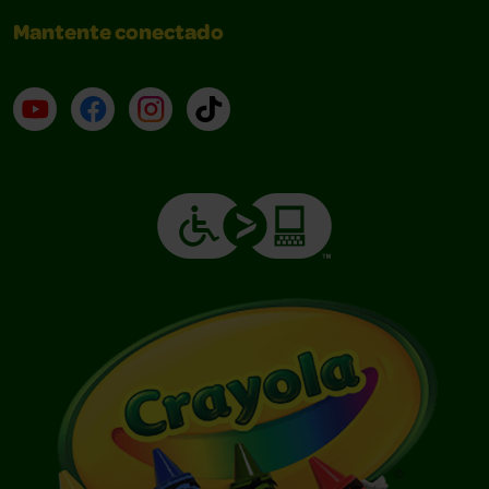
Mantente conectado
YouTube (en inglés)
Facebook (en inglés)
Instagram (en inglés)
TikTok