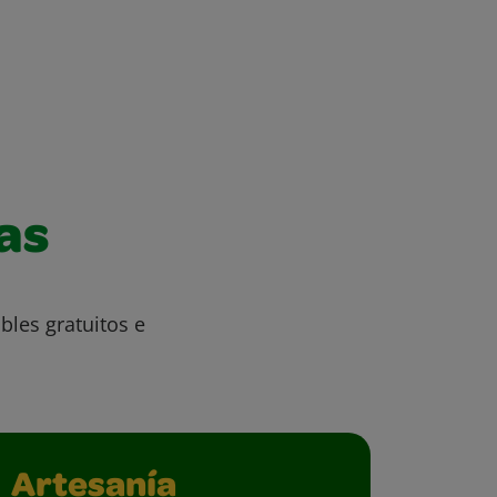
as
bles gratuitos e
Artesanía