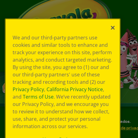
We and our third-party partners use
cookies and similar tools to enhance and
track your experience on this site, perform
analytics, and conduct targeted marketing.
By using the site, you agree to (1) our and
our third-party partners' use of these
tracking and recording tools and (2) our
Privacy Policy
,
California Privacy Notice
,
and
Terms of Use
. We’ve recently updated
our Privacy Policy, and we encourage you
to review it to understand how we collect,
use, share, and protect your personal
©
2026
Crayola® Todos los derechos reservados.
information across our services.
Sus opciones de privacidad
Política de priva
Accesibilidad web
Mapa del sitio