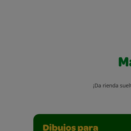
M
¡Da rienda suel
Dibujos para