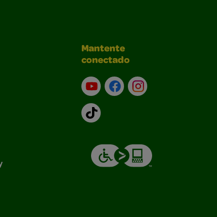
Mantente
conectado
YouTube (en inglés)
Facebook (en inglés)
Instagram (en inglé
TikTok
y