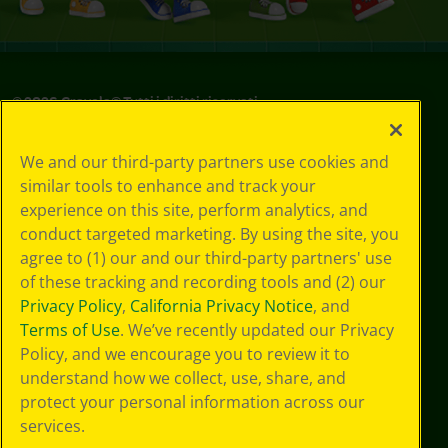
©
2026
Crayola® Tutti i diritti riservati.
Le tue scelte
We and our third-party partners use cookies and
in materia di
similar tools to enhance and track your
privacy
experience on this site, perform analytics, and
Informativa sulla
privacy
conduct targeted marketing. By using the site, you
Termini SMS
agree to (1) our and our third-party partners' use
GDPR
of these tracking and recording tools and (2) our
Informativa sulla
Privacy Policy
,
California Privacy Notice
, and
privacy di CA
Terms of Use
. We’ve recently updated our Privacy
Technologies
Policy, and we encourage you to review it to
Preferenze cookie
understand how we collect, use, share, and
Condizioni d'uso
Accessibilità web
protect your personal information across our
Mappa del sito
services.