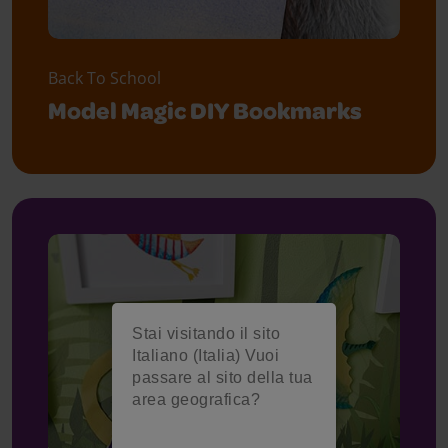
Back To School
Model Magic DIY Bookmarks
Stai visitando il sito
Italiano (Italia) Vuoi
passare al sito della tua
area geografica?