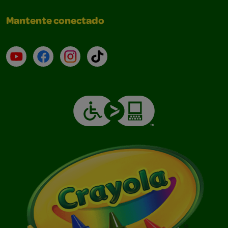
Mantente conectado
YouTube (en inglés)
Facebook (en inglés)
Instagram (en inglés)
TikTok