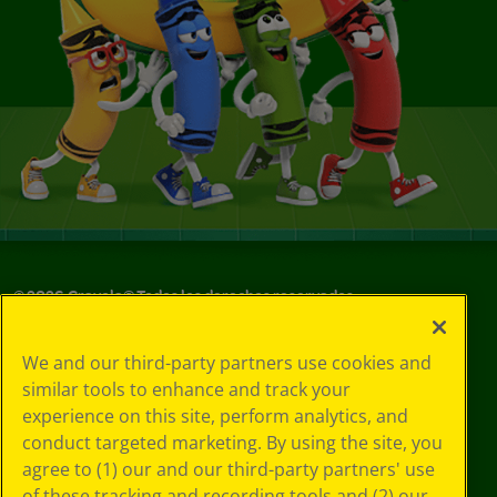
©
2026
Crayola® Todos los derechos reservados.
Sus opciones
We and our third-party partners use cookies and
de privacidad
similar tools to enhance and track your
Política de
experience on this site, perform analytics, and
privacidad
Términos de SMS
conduct targeted marketing. By using the site, you
GDPR
agree to (1) our and our third-party partners' use
Aviso de
of these tracking and recording tools and (2) our