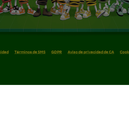
cidad
Términos de SMS
GDPR
Aviso de privacidad de CA
Cook