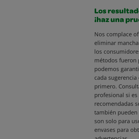
Los resultad
¡haz una pr
Nos complace of
eliminar mancha
los consumidore
métodos fueron 
podemos garantiz
cada sugerencia 
primero. Consult
profesional si e
recomendadas son
también pueden 
son solo para us
envases para obt
advertencias.