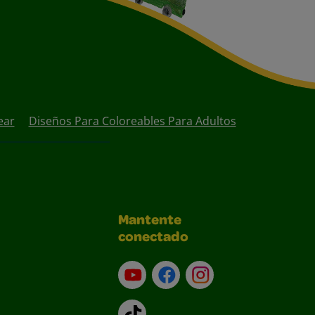
ear
Diseños Para Coloreables Para Adultos
Mantente
conectado
YouTube (en inglés)
Facebook (en inglés)
Instagram (en inglé
TikTok