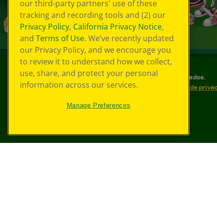
our third-party partners' use of these
tracking and recording tools and (2) our
Privacy Policy
,
California Privacy Notice
,
and
Terms of Use
. We’ve recently updated
our Privacy Policy, and we encourage you
to review it to understand how we collect,
use, share, and protect your personal
©
2026
Crayola® Todos los derechos reservados.
information across our services.
Sus opciones de privacidad
Política de priva
Accesibilidad web
Mapa del sitio
Manage Preferences