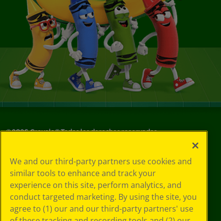
©
2026
Crayola® Todos los derechos reservados.
Sus opciones
We and our third-party partners use cookies and
de privacidad
similar tools to enhance and track your
Política de
experience on this site, perform analytics, and
privacidad
Términos de SMS
conduct targeted marketing. By using the site, you
GDPR
agree to (1) our and our third-party partners' use
Aviso de
of these tracking and recording tools and (2) our