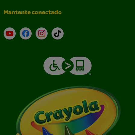
Mantente conectado
YouTube (en inglés)
Facebook (en inglés)
Instagram (en inglés)
TikTok