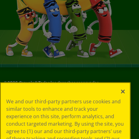
©
2026
Crayola® Todos los derechos reservados.
Sus opciones
We and our third-party partners use cookies and
de privacidad
similar tools to enhance and track your
Política de
experience on this site, perform analytics, and
privacidad
Términos de SMS
conduct targeted marketing. By using the site, you
GDPR
agree to (1) our and our third-party partners' use
Aviso de
of these tracking and recording tools and (2) our