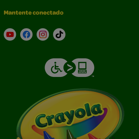
Mantente conectado
YouTube (en inglés)
Facebook (en inglés)
Instagram (en inglés)
TikTok