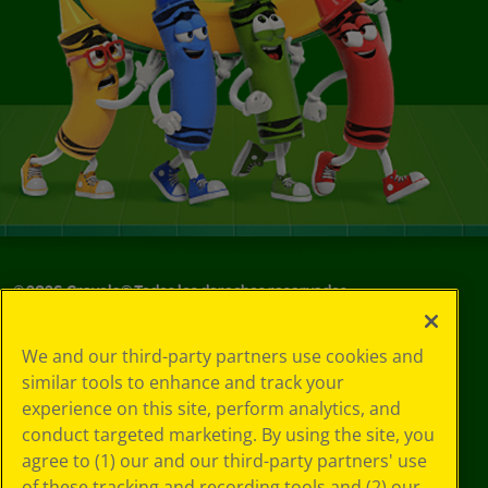
©
2026
Crayola® Todos los derechos reservados.
Sus opciones
We and our third-party partners use cookies and
de privacidad
similar tools to enhance and track your
Política de
experience on this site, perform analytics, and
privacidad
Términos de SMS
conduct targeted marketing. By using the site, you
GDPR
agree to (1) our and our third-party partners' use
Aviso de
of these tracking and recording tools and (2) our