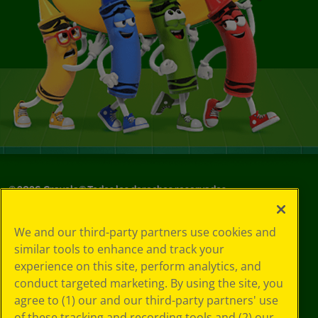
©
2026
Crayola® Todos los derechos reservados.
Sus opciones
We and our third-party partners use cookies and
de privacidad
similar tools to enhance and track your
Política de
experience on this site, perform analytics, and
privacidad
Términos de SMS
conduct targeted marketing. By using the site, you
GDPR
agree to (1) our and our third-party partners' use
Aviso de
of these tracking and recording tools and (2) our