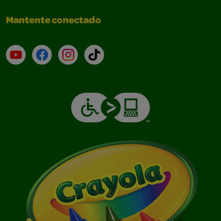
Mantente conectado
YouTube (en inglés)
Facebook (en inglés)
Instagram (en inglés)
TikTok