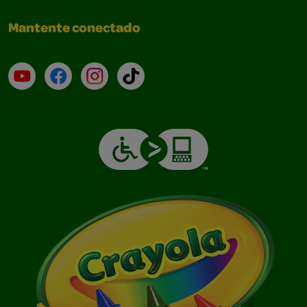
Mantente conectado
YouTube (en inglés)
Facebook (en inglés)
Instagram (en inglés)
TikTok