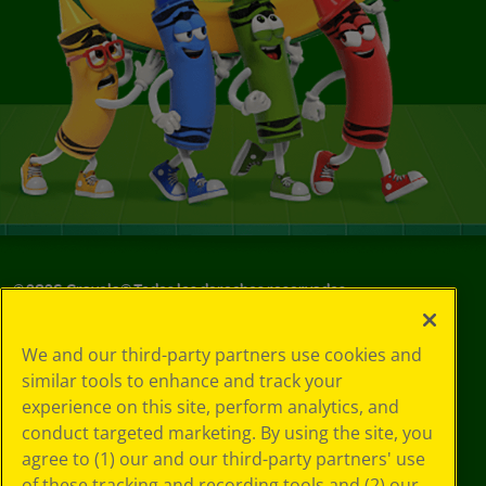
©
2026
Crayola® Todos los derechos reservados.
Sus opciones
We and our third-party partners use cookies and
de privacidad
similar tools to enhance and track your
Política de
experience on this site, perform analytics, and
privacidad
Términos de SMS
conduct targeted marketing. By using the site, you
GDPR
agree to (1) our and our third-party partners' use
Aviso de
of these tracking and recording tools and (2) our