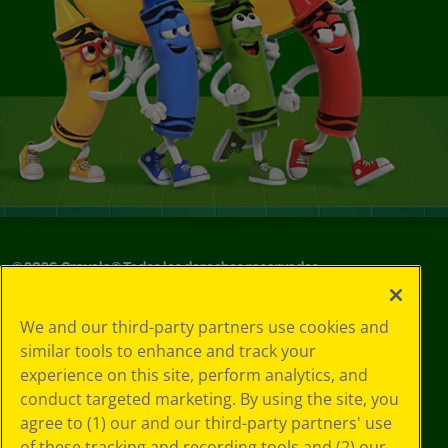
©
2026
Crayola® Todos los derechos reservados.
Sus opciones
We and our third-party partners use cookies and
de privacidad
similar tools to enhance and track your
Política de
experience on this site, perform analytics, and
privacidad
Términos de SMS
conduct targeted marketing. By using the site, you
GDPR
agree to (1) our and our third-party partners' use
Aviso de
of these tracking and recording tools and (2) our