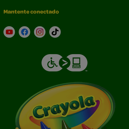
Mantente conectado
YouTube (en inglés)
Facebook (en inglés)
Instagram (en inglés)
TikTok