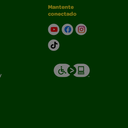
Mantente
conectado
YouTube (en inglés)
Facebook (en inglés)
Instagram (en inglé
TikTok
y