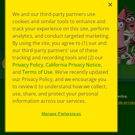
We and our third-party partners use
cookies and similar tools to enhance and
track your experience on this site, perform
analytics, and conduct targeted marketing.
By using the site, you agree to (1) our and
our third-party partners' use of these
tracking and recording tools and (2) our
Privacy Policy
,
California Privacy Notice
,
and
Terms of Use
. We’ve recently updated
our Privacy Policy, and we encourage you
to review it to understand how we collect,
use, share, and protect your personal
©
2026
Crayola® Todos los derechos reservados.
information across our services.
Sus opciones de privacidad
Política de priva
Accesibilidad web
Mapa del sitio
Manage Preferences