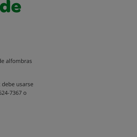
 de
 de alfombras
 debe usarse
-624-7367 o