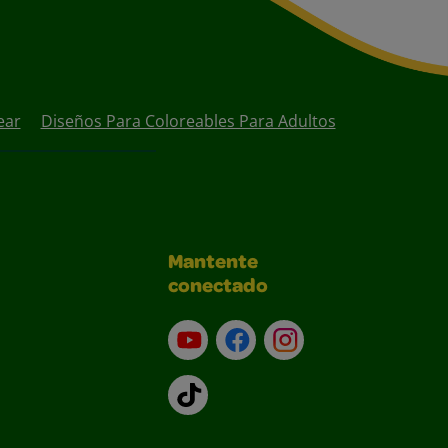
ear
Diseños Para Coloreables Para Adultos
Mantente
conectado
YouTube (en inglés)
Facebook (en inglés)
Instagram (en inglé
TikTok