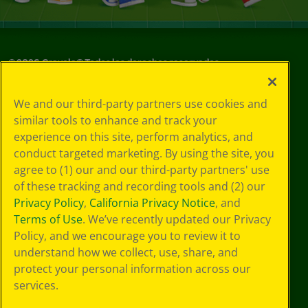
©
2026
Crayola® Todos los derechos reservados.
Sus opciones
We and our third-party partners use cookies and
de privacidad
similar tools to enhance and track your
Política de
experience on this site, perform analytics, and
privacidad
Términos de SMS
conduct targeted marketing. By using the site, you
GDPR
agree to (1) our and our third-party partners' use
Aviso de
of these tracking and recording tools and (2) our
privacidad de CA
Privacy Policy
,
California Privacy Notice
, and
Cookie
Terms of Use
. We’ve recently updated our Privacy
Preferences
Policy, and we encourage you to review it to
Condiciones de
understand how we collect, use, share, and
uso
Accesibilidad web
protect your personal information across our
Mapa del sitio
services.