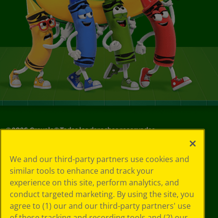
©
2026
Crayola® Todos los derechos reservados.
Sus opciones
We and our third-party partners use cookies and
de privacidad
similar tools to enhance and track your
Política de
experience on this site, perform analytics, and
privacidad
Términos de SMS
conduct targeted marketing. By using the site, you
GDPR
agree to (1) our and our third-party partners' use
Aviso de
of these tracking and recording tools and (2) our