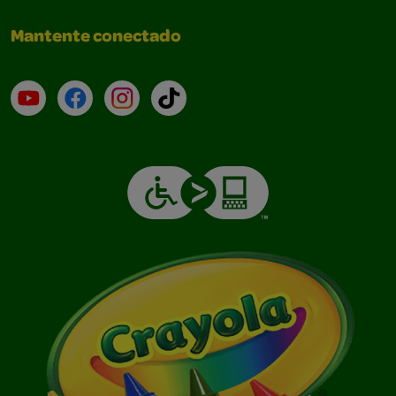
Mantente conectado
YouTube (en inglés)
Facebook (en inglés)
Instagram (en inglés)
TikTok