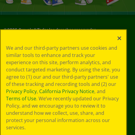
©
2026
Crayola® Todos los derechos reservados.
Sus opciones
We and our third-party partners use cookies and
de privacidad
similar tools to enhance and track your
Política de
experience on this site, perform analytics, and
privacidad
Términos de SMS
conduct targeted marketing. By using the site, you
GDPR
agree to (1) our and our third-party partners' use
Aviso de
of these tracking and recording tools and (2) our
privacidad de CA
Privacy Policy
,
California Privacy Notice
, and
Cookie
Terms of Use
. We’ve recently updated our Privacy
Preferences
Policy, and we encourage you to review it to
Condiciones de
understand how we collect, use, share, and
uso
Accesibilidad web
protect your personal information across our
Mapa del sitio
services.