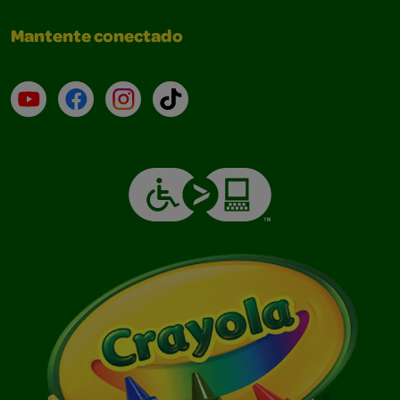
Mantente conectado
YouTube (en inglés)
Facebook (en inglés)
Instagram (en inglés)
TikTok