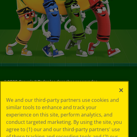
©
2026
Crayola® Todos los derechos reservados.
Sus opciones
We and our third-party partners use cookies and
de privacidad
similar tools to enhance and track your
Política de
experience on this site, perform analytics, and
privacidad
Términos de SMS
conduct targeted marketing. By using the site, you
GDPR
agree to (1) our and our third-party partners' use
Aviso de
of these tracking and recording tools and (2) our