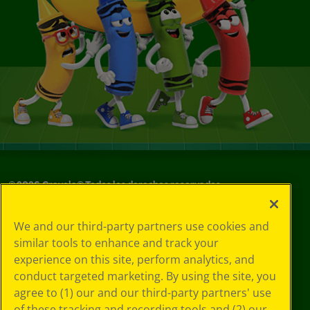
©
2026
Crayola® Todos los derechos reservados.
Sus opciones
We and our third-party partners use cookies and
de privacidad
similar tools to enhance and track your
Política de
experience on this site, perform analytics, and
privacidad
Términos de SMS
conduct targeted marketing. By using the site, you
GDPR
agree to (1) our and our third-party partners' use
Aviso de
of these tracking and recording tools and (2) our