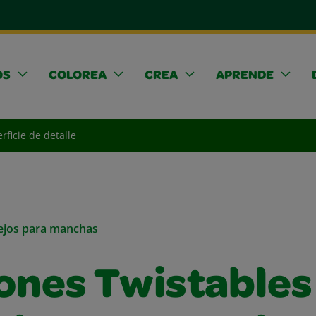
OS
COLOREA
CREA
APRENDE
rficie de detalle
sejos para manchas
ones Twistables