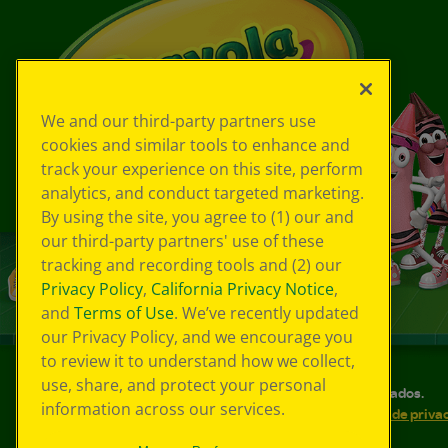
We and our third-party partners use
cookies and similar tools to enhance and
track your experience on this site, perform
analytics, and conduct targeted marketing.
By using the site, you agree to (1) our and
our third-party partners' use of these
tracking and recording tools and (2) our
Privacy Policy
,
California Privacy Notice
,
and
Terms of Use
. We’ve recently updated
our Privacy Policy, and we encourage you
to review it to understand how we collect,
use, share, and protect your personal
©
2026
Crayola® Todos los derechos reservados.
information across our services.
Sus opciones de privacidad
Política de priva
Accesibilidad web
Mapa del sitio