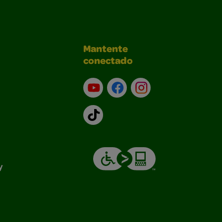
Mantente
conectado
YouTube (en inglés)
Facebook (en inglés)
Instagram (en inglé
TikTok
y