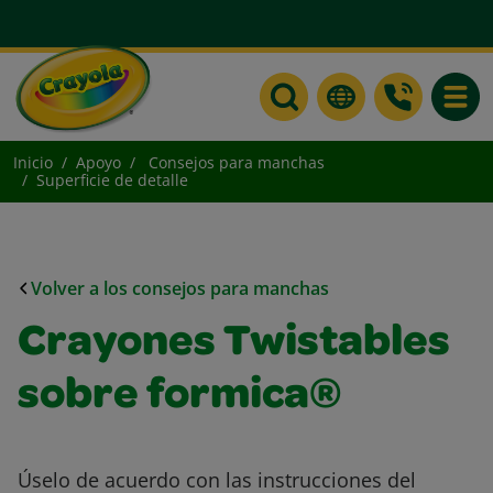
Toggle
Inicio
Apoyo
Consejos para manchas
Superficie de detalle
Volver a los consejos para manchas
Crayones Twistables
sobre formica®
Úselo de acuerdo con las instrucciones del