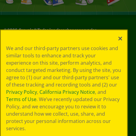
©
2026
Crayola® Todos los derechos reservados.
Sus opciones
We and our third-party partners use cookies and
de privacidad
similar tools to enhance and track your
Política de
experience on this site, perform analytics, and
privacidad
Términos de SMS
conduct targeted marketing. By using the site, you
GDPR
agree to (1) our and our third-party partners' use
Aviso de
of these tracking and recording tools and (2) our
privacidad de CA
Privacy Policy
,
California Privacy Notice
, and
Cookie
Terms of Use
. We’ve recently updated our Privacy
Preferences
Policy, and we encourage you to review it to
Condiciones de
understand how we collect, use, share, and
uso
Accesibilidad web
protect your personal information across our
Mapa del sitio
services.