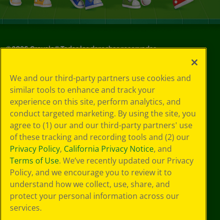
©
2026
Crayola® Todos los derechos reservados.
Sus opciones
We and our third-party partners use cookies and
de privacidad
similar tools to enhance and track your
Política de
experience on this site, perform analytics, and
privacidad
Términos de SMS
conduct targeted marketing. By using the site, you
GDPR
agree to (1) our and our third-party partners' use
Aviso de
of these tracking and recording tools and (2) our
privacidad de CA
Privacy Policy
,
California Privacy Notice
, and
Cookie
Terms of Use
. We’ve recently updated our Privacy
Preferences
Policy, and we encourage you to review it to
Condiciones de
understand how we collect, use, share, and
uso
Accesibilidad web
protect your personal information across our
Mapa del sitio
services.