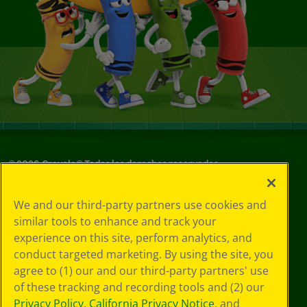
©
2026
Crayola® Todos los derechos reservados.
Sus opciones
We and our third-party partners use cookies and
de privacidad
similar tools to enhance and track your
Política de
experience on this site, perform analytics, and
privacidad
Términos de SMS
conduct targeted marketing. By using the site, you
GDPR
agree to (1) our and our third-party partners' use
Aviso de
of these tracking and recording tools and (2) our
privacidad de CA
Privacy Policy
,
California Privacy Notice
, and