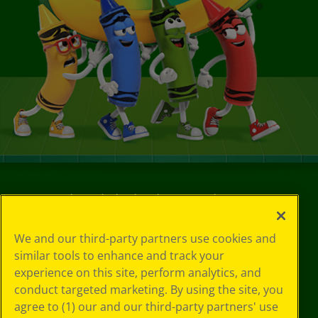
©
2026
Crayola® Todos los derechos reservados.
Sus opciones
We and our third-party partners use cookies and
de privacidad
similar tools to enhance and track your
Política de
experience on this site, perform analytics, and
privacidad
conduct targeted marketing. By using the site, you
Términos de SMS
GDPR
agree to (1) our and our third-party partners' use