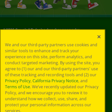
©
2026
Crayola® Todos los derechos reservados.
Sus opciones
We and our third-party partners use cookies and
de privacidad
similar tools to enhance and track your
Política de
experience on this site, perform analytics, and
privacidad
Términos de SMS
conduct targeted marketing. By using the site, you
GDPR
agree to (1) our and our third-party partners' use
Aviso de
of these tracking and recording tools and (2) our
privacidad de CA
Privacy Policy
,
California Privacy Notice
, and
Cookie
Terms of Use
. We’ve recently updated our Privacy
Preferences
Policy, and we encourage you to review it to
Condiciones de
understand how we collect, use, share, and
uso
Accesibilidad web
protect your personal information across our
Mapa del sitio
services.