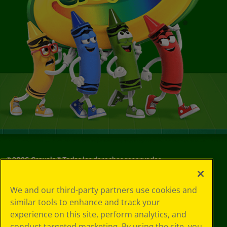
©
2026
Crayola® Todos los derechos reservados.
Sus opciones
We and our third-party partners use cookies and
de privacidad
similar tools to enhance and track your
Política de
experience on this site, perform analytics, and
privacidad
Términos de SMS
conduct targeted marketing. By using the site, you