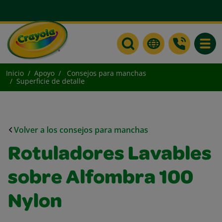
Toggle
Inicio
Apoyo
Consejos para manchas
Superficie de detalle
Volver a los consejos para manchas
Rotuladores Lavables
sobre Alfombra 100
Nylon