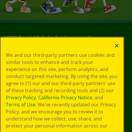
©
2026
Crayola® Todos los derechos reservados.
Sus opciones
We and our third-party partners use cookies and
de privacidad
similar tools to enhance and track your
Política de
experience on this site, perform analytics, and
privacidad
Términos de SMS
conduct targeted marketing. By using the site, you
GDPR
agree to (1) our and our third-party partners' use
Aviso de
of these tracking and recording tools and (2) our
privacidad de CA
Privacy Policy
,
California Privacy Notice
, and
Cookie
Terms of Use
. We’ve recently updated our Privacy
Preferences
Policy, and we encourage you to review it to
Condiciones de
understand how we collect, use, share, and
uso
Accesibilidad web
protect your personal information across our
Mapa del sitio