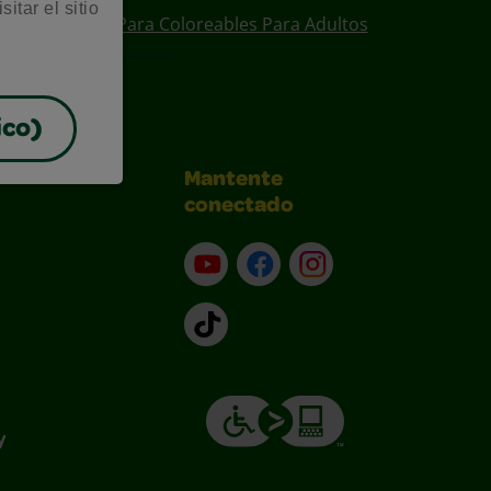
itar el sitio
ear
Diseños Para Coloreables Para Adultos
ico)
Mantente
conectado
YouTube (en inglés)
Facebook (en inglés)
Instagram (en inglé
TikTok
y