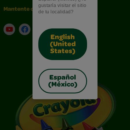
gustaría visitar el sitio
Mantente conectado
de tu localidad?
YouTube (en inglés)
Facebook (en inglés)
Instagram (en inglés)
TikTok
English
(United
States)
Español
(México)