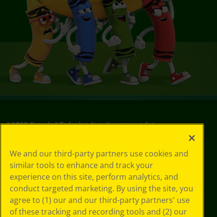
©
2026
Crayola® Todos los derechos reservados.
Sus opciones
We and our third-party partners use cookies and
de privacidad
similar tools to enhance and track your
Política de
experience on this site, perform analytics, and
privacidad
Términos de SMS
conduct targeted marketing. By using the site, you
GDPR
agree to (1) our and our third-party partners' use
Aviso de
of these tracking and recording tools and (2) our