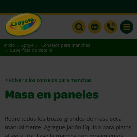
Toggle
Inicio
Apoyo
Consejos para manchas
Superficie de detalle
Volver a los consejos para manchas
Masa en paneles
Retire todos los trozos grandes de masa seca
manualmente. Agregue jabón líquido para platos
al agua fría. Lave la mancha con movimientos