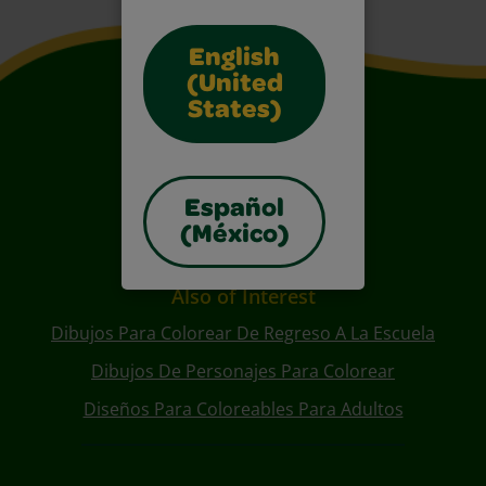
English
(United
States)
Español
(México)
Also of Interest
Dibujos Para Colorear De Regreso A La Escuela
Dibujos De Personajes Para Colorear
Diseños Para Coloreables Para Adultos