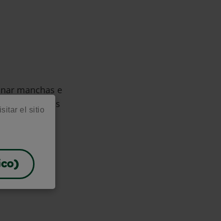
minar manchas e
arte y recursos
itar el sitio
ico)