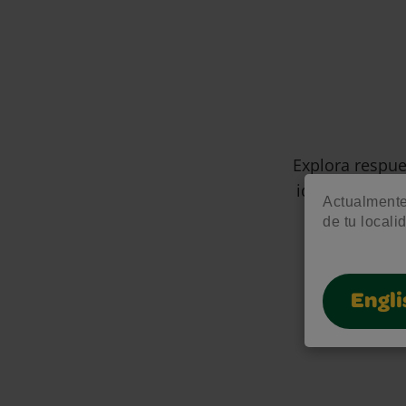
Explora respue
ideas creativa
Actualmente 
de tu locali
Engli