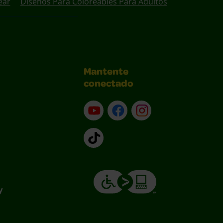
ear
Diseños Para Coloreables Para Adultos
Mantente
conectado
YouTube (en inglés)
Facebook (en inglés)
Instagram (en inglé
TikTok
y