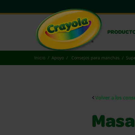
PRODUCT
Inicio
Apoyo
Consejos para manchas
Supe
Volver a los con
Masa