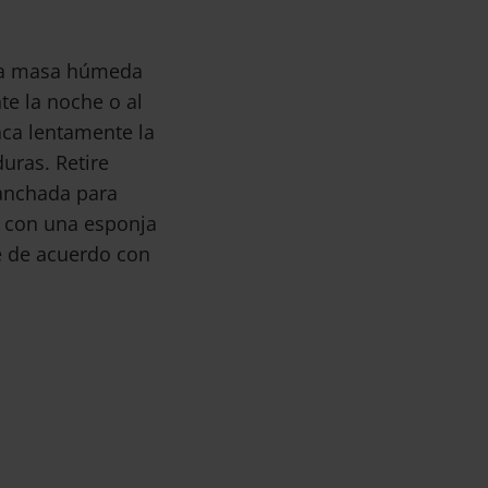
la masa húmeda
te la noche o al
aca lentamente la
uras. Retire
anchada para
a con una esponja
e de acuerdo con