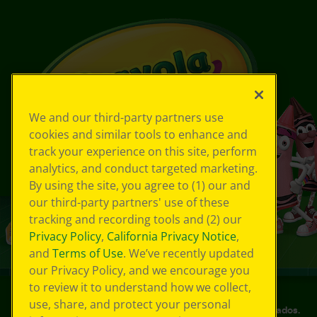
We and our third-party partners use
cookies and similar tools to enhance and
track your experience on this site, perform
analytics, and conduct targeted marketing.
By using the site, you agree to (1) our and
our third-party partners' use of these
tracking and recording tools and (2) our
Privacy Policy
,
California Privacy Notice
,
and
Terms of Use
. We’ve recently updated
our Privacy Policy, and we encourage you
to review it to understand how we collect,
use, share, and protect your personal
©
2026
Crayola® Todos los derechos reservados.