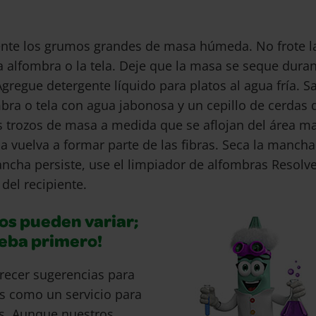
nte los grumos grandes de masa húmeda. No frote 
la alfombra o la tela. Deje que la masa se seque duran
gregue detergente líquido para platos al agua fría. S
bra o tela con agua jabonosa y un cepillo de cerdas d
 trozos de masa a medida que se aflojan del área m
sa vuelva a formar parte de las fibras. Seca la manch
ncha persiste, use el limpiador de alfombras Resolv
 del recipiente.
os pueden variar;
ueba primero!
recer sugerencias para
s como un servicio para
s. Aunque nuestros