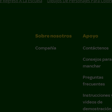
e Regreso A La Escuela
Dibujos De Personajes Para Color
Sobre nosotros
Apoyo
Compañía
Contáctenos
Consejos para
manchar
Preguntas
frecuentes
Instrucciones 
videos de
demostración