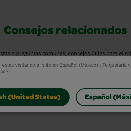
Consejos relacionados
stas a preguntas comunes, consejos útiles para eli
s para aprovechar al máximo nuestros materiales de 
estás visitando el sitio en Español (México) ¿Te gustaría vis
gratuitos.
dad?
sh (United States)
Español (Méx