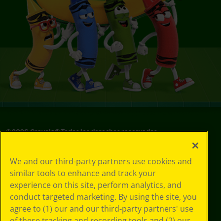
©
2026
Crayola® Todos los derechos reservados.
Sus opciones
We and our third-party partners use cookies and
de privacidad
similar tools to enhance and track your
Política de
experience on this site, perform analytics, and
privacidad
Términos de SMS
conduct targeted marketing. By using the site, you
GDPR
agree to (1) our and our third-party partners' use
Aviso de
of these tracking and recording tools and (2) our