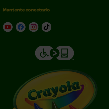
Mantente conectado
YouTube (en inglés)
Facebook (en inglés)
Instagram (en inglés)
TikTok