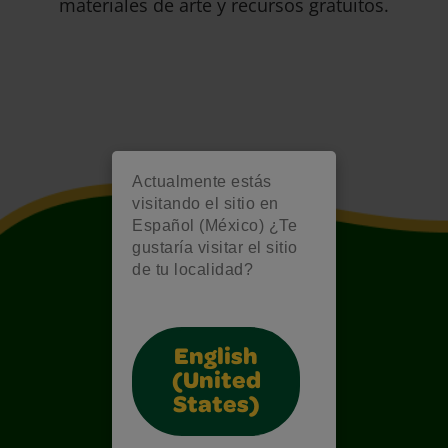
materiales de arte y recursos gratuitos.
Actualmente estás
visitando el sitio en
Español (México) ¿Te
gustaría visitar el sitio
de tu localidad?
English
(United
States)
Also of Interest