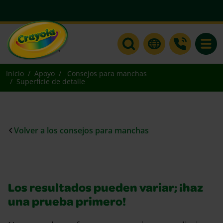
Toggle
Inicio
Apoyo
Consejos para manchas
Superficie de detalle
Volver a los consejos para manchas
Los resultados pueden variar; ¡haz
una prueba primero!