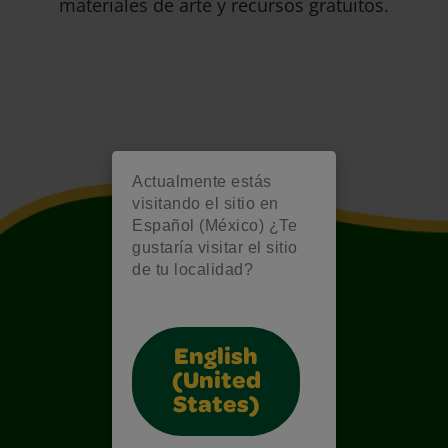
materiales de arte y recursos gratuitos.
Actualmente estás
visitando el sitio en
Español (México) ¿Te
gustaría visitar el sitio
de tu localidad?
English
(United
States)
Also of Interest