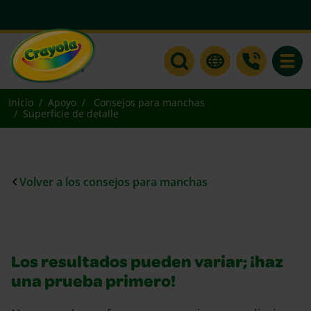
Toggle
Inicio
Apoyo
Consejos para manchas
Superficie de detalle
Volver a los consejos para manchas
Los resultados pueden variar; ¡haz
una prueba primero!