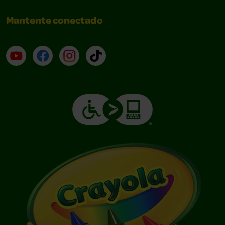
Mantente conectado
YouTube (en inglés)
Facebook (en inglés)
Instagram (en inglés)
TikTok