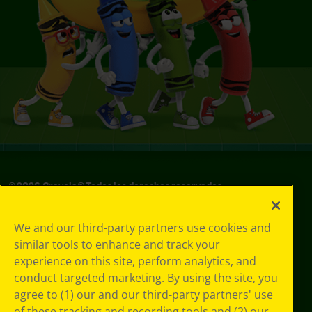
©
2026
Crayola® Todos los derechos reservados.
Sus opciones
We and our third-party partners use cookies and
de privacidad
similar tools to enhance and track your
Política de
experience on this site, perform analytics, and
privacidad
Términos de SMS
conduct targeted marketing. By using the site, you
GDPR
agree to (1) our and our third-party partners' use
Aviso de
of these tracking and recording tools and (2) our