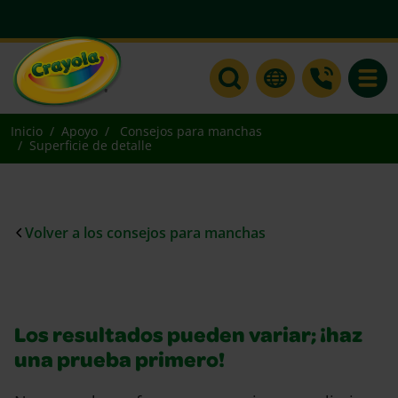
Toggle
Inicio
Apoyo
Consejos para manchas
Superficie de detalle
Volver a los consejos para manchas
Los resultados pueden variar; ¡haz
una prueba primero!