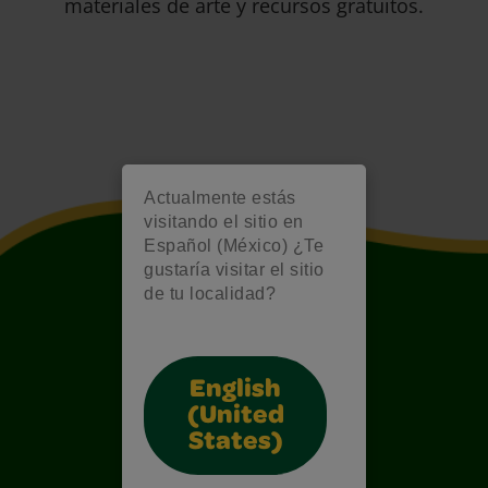
materiales de arte y recursos gratuitos.
Actualmente estás
visitando el sitio en
Español (México) ¿Te
gustaría visitar el sitio
de tu localidad?
English
(United
States)
Also of Interest