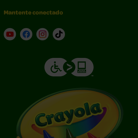
Mantente conectado
YouTube (en inglés)
Facebook (en inglés)
Instagram (en inglés)
TikTok