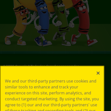
©
2026
Crayola® Todos los derechos reservados.
Sus opciones
We and our third-party partners use cookies and
de privacidad
similar tools to enhance and track your
Política de
experience on this site, perform analytics, and
privacidad
Términos de SMS
conduct targeted marketing. By using the site, you
GDPR
agree to (1) our and our third-party partners' use
Aviso de
of these tracking and recording tools and (2) our