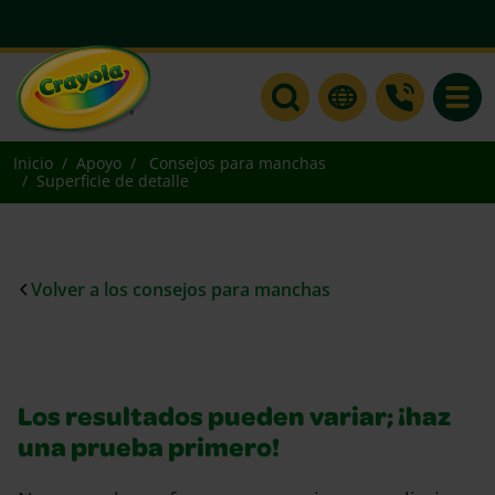
Toggle
Inicio
Apoyo
Consejos para manchas
Superficie de detalle
Volver a los consejos para manchas
Los resultados pueden variar; ¡haz
una prueba primero!