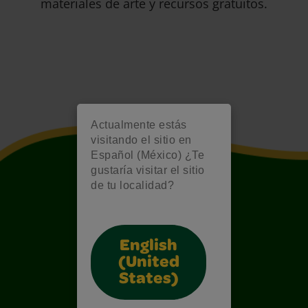
materiales de arte y recursos gratuitos.
Actualmente estás
visitando el sitio en
Español (México) ¿Te
gustaría visitar el sitio
de tu localidad?
English
(United
States)
Also of Interest