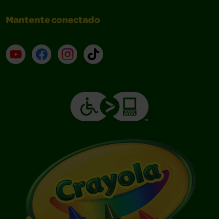
Mantente conectado
YouTube (en inglés)
Facebook (en inglés)
Instagram (en inglés)
TikTok