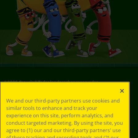
©
2026
Crayola® Todos los derechos reservados.
Sus opciones
We and our third-party partners use cookies and
de privacidad
similar tools to enhance and track your
Política de
experience on this site, perform analytics, and
privacidad
Términos de SMS
conduct targeted marketing. By using the site, you
GDPR
agree to (1) our and our third-party partners' use
Aviso de
of these tracking and recording tools and (2) our