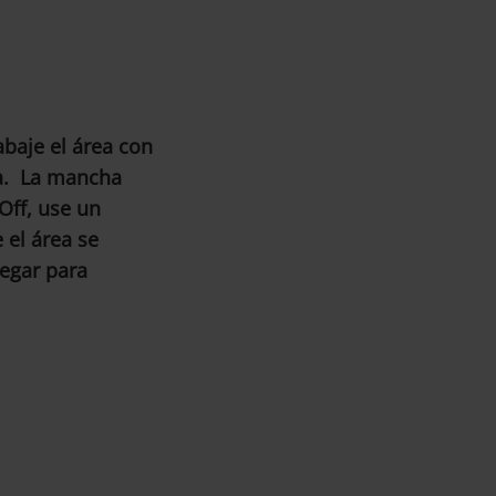
baje el área con
ua. La mancha
Off, use un
 el área se
regar para