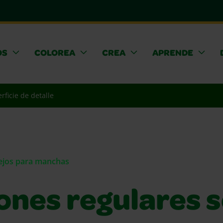
OS
COLOREA
CREA
APRENDE
rficie de detalle
sejos para manchas
ones regulares 