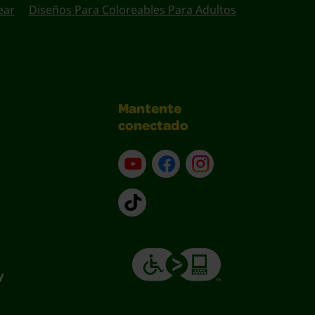
ear
Diseños Para Coloreables Para Adultos
Mantente
conectado
YouTube (en inglés)
Facebook (en inglés)
Instagram (en inglé
TikTok
y