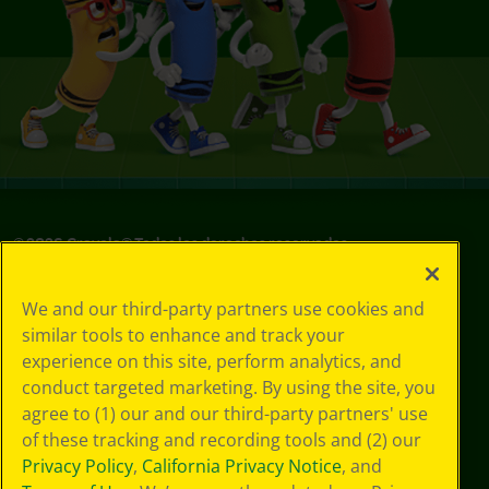
©
2026
Crayola® Todos los derechos reservados.
Sus opciones
We and our third-party partners use cookies and
de privacidad
similar tools to enhance and track your
Política de
experience on this site, perform analytics, and
privacidad
Términos de SMS
conduct targeted marketing. By using the site, you
GDPR
agree to (1) our and our third-party partners' use
Aviso de
of these tracking and recording tools and (2) our
privacidad de CA
Privacy Policy
,
California Privacy Notice
, and
Cookie