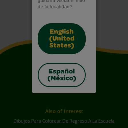
gustaría visitar el sitio
de tu localidad?
English
(United
States)
Español
(México)
Also of Interest
Dibujos Para Colorear De Regreso A La Escuela