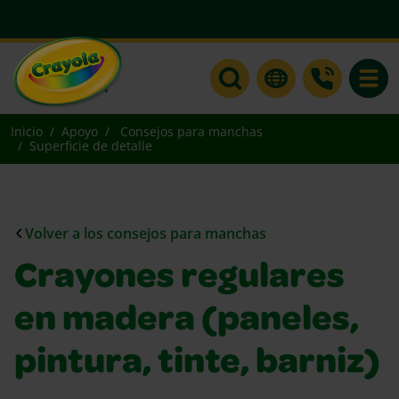
Toggle
Inicio
Apoyo
Consejos para manchas
Superficie de detalle
Volver a los consejos para manchas
Crayones regulares
en madera (paneles,
pintura, tinte, barniz)