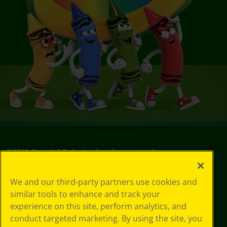
©
2026
Crayola® Todos los derechos reservados.
Sus opciones
We and our third-party partners use cookies and
de privacidad
similar tools to enhance and track your
Política de
experience on this site, perform analytics, and
privacidad
Términos de SMS
conduct targeted marketing. By using the site, you