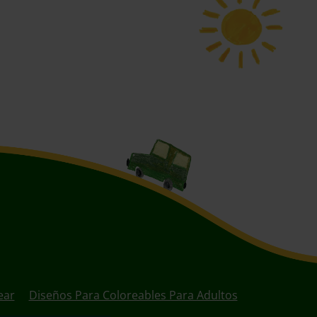
ear
Diseños Para Coloreables Para Adultos