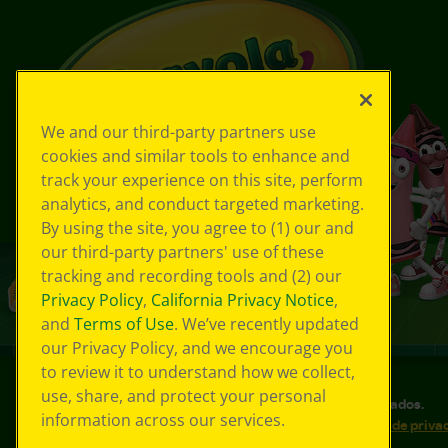
We and our third-party partners use
cookies and similar tools to enhance and
track your experience on this site, perform
analytics, and conduct targeted marketing.
By using the site, you agree to (1) our and
our third-party partners' use of these
tracking and recording tools and (2) our
Privacy Policy
,
California Privacy Notice
,
and
Terms of Use
. We’ve recently updated
our Privacy Policy, and we encourage you
to review it to understand how we collect,
use, share, and protect your personal
©
2026
Crayola® Todos los derechos reservados.
information across our services.
Sus opciones de privacidad
Política de priva
Accesibilidad web
Mapa del sitio