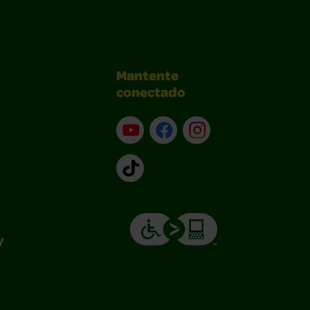
Mantente
conectado
YouTube (en inglés)
Facebook (en inglés)
Instagram (en inglé
TikTok
y