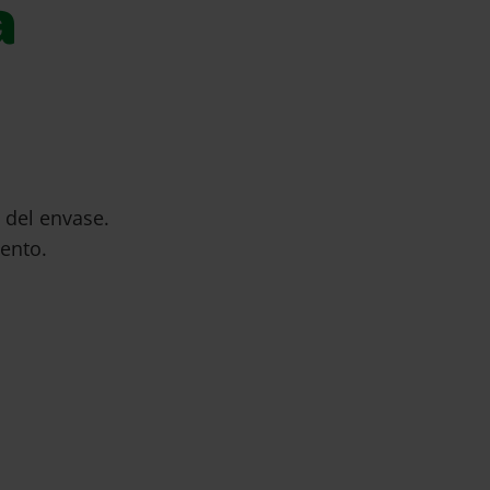
a
 del envase.
iento.