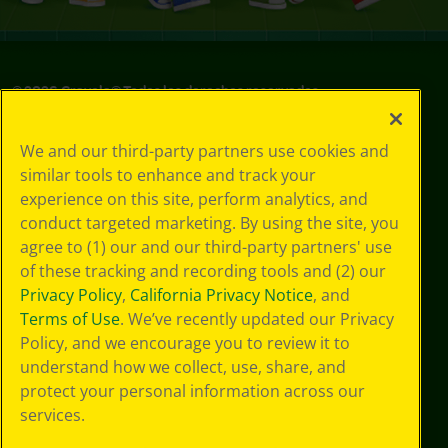
©
2026
Crayola® Todos los derechos reservados.
Sus opciones
We and our third-party partners use cookies and
de privacidad
similar tools to enhance and track your
Política de
experience on this site, perform analytics, and
privacidad
Términos de SMS
conduct targeted marketing. By using the site, you
GDPR
agree to (1) our and our third-party partners' use
Aviso de
of these tracking and recording tools and (2) our
privacidad de CA
Privacy Policy
,
California Privacy Notice
, and
Cookie
Terms of Use
. We’ve recently updated our Privacy
Preferences
Policy, and we encourage you to review it to
Condiciones de
understand how we collect, use, share, and
uso
Accesibilidad web
protect your personal information across our
Mapa del sitio
services.