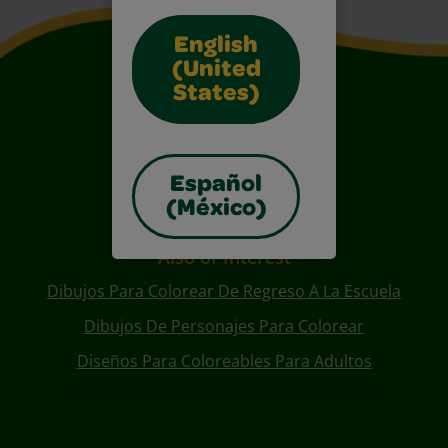
English
(United
States)
Español
(México)
Also of Interest
Dibujos Para Colorear De Regreso A La Escuela
Dibujos De Personajes Para Colorear
Diseños Para Coloreables Para Adultos