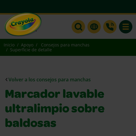
Toggle
Inicio
Apoyo
Consejos para manchas
Superficie de detalle
Volver a los consejos para manchas
Marcador lavable
ultralimpio sobre
baldosas