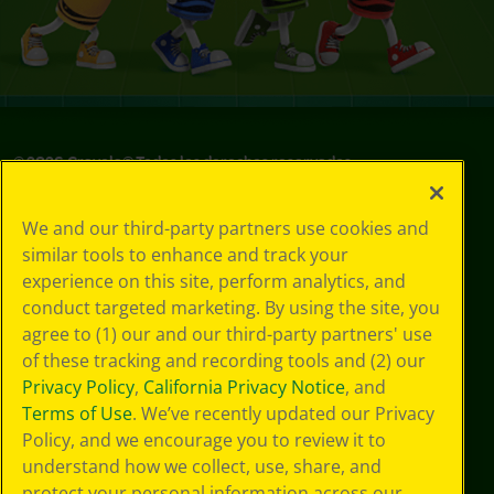
©
2026
Crayola® Todos los derechos reservados.
Sus opciones
We and our third-party partners use cookies and
de privacidad
similar tools to enhance and track your
Política de
experience on this site, perform analytics, and
privacidad
Términos de SMS
conduct targeted marketing. By using the site, you
GDPR
agree to (1) our and our third-party partners' use
Aviso de
of these tracking and recording tools and (2) our
privacidad de CA
Privacy Policy
,
California Privacy Notice
, and
Cookie
Terms of Use
. We’ve recently updated our Privacy
Preferences
Policy, and we encourage you to review it to
Condiciones de
understand how we collect, use, share, and
uso
Accesibilidad web
protect your personal information across our