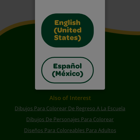
English
(United
States)
Español
(México)
Also of Interest
Dibujos Para Colorear De Regreso A La Escuela
Dibujos De Personajes Para Colorear
Diseños Para Coloreables Para Adultos