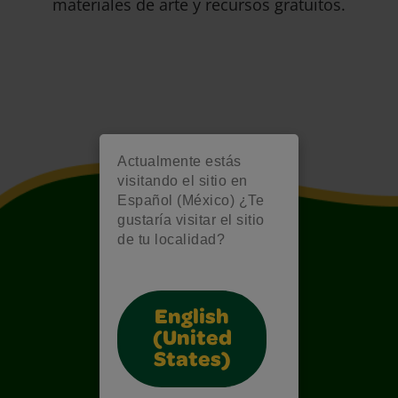
materiales de arte y recursos gratuitos.
Actualmente estás
visitando el sitio en
Español (México) ¿Te
gustaría visitar el sitio
de tu localidad?
English
(United
States)
Also of Interest