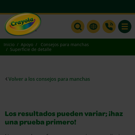
Toggle
Inicio
Apoyo
Consejos para manchas
Superficie de detalle
Volver a los consejos para manchas
Los resultados pueden variar; ¡haz
una prueba primero!