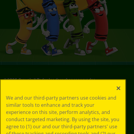
©
2026
Crayola® Todos los derechos reservados.
Sus opciones
We and our third-party partners use cookies and
de privacidad
similar tools to enhance and track your
Política de
experience on this site, perform analytics, and
privacidad
Términos de SMS
conduct targeted marketing. By using the site, you
GDPR
agree to (1) our and our third-party partners' use
Aviso de
of these tracking and recording tools and (2) our