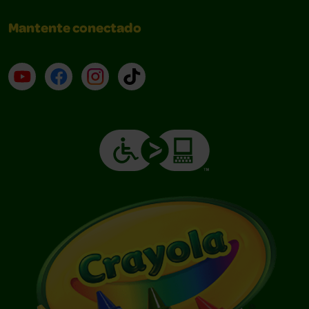
Mantente conectado
YouTube (en inglés)
Facebook (en inglés)
Instagram (en inglés)
TikTok