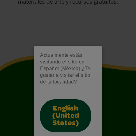
materiales de arte y recursos gratuitos.
Actualmente estás
visitando el sitio en
Español (México) ¿Te
gustaría visitar el sitio
de tu localidad?
English
(United
States)
Also of Interest