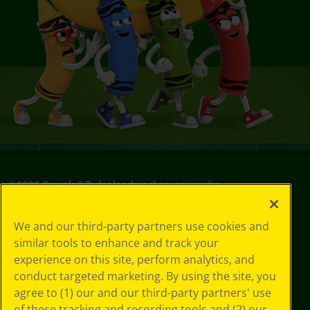
©
2026
Crayola® Todos los derechos reservados.
Sus opciones
We and our third-party partners use cookies and
de privacidad
similar tools to enhance and track your
Política de
experience on this site, perform analytics, and
privacidad
Términos de SMS
conduct targeted marketing. By using the site, you
GDPR
agree to (1) our and our third-party partners' use
Aviso de
of these tracking and recording tools and (2) our