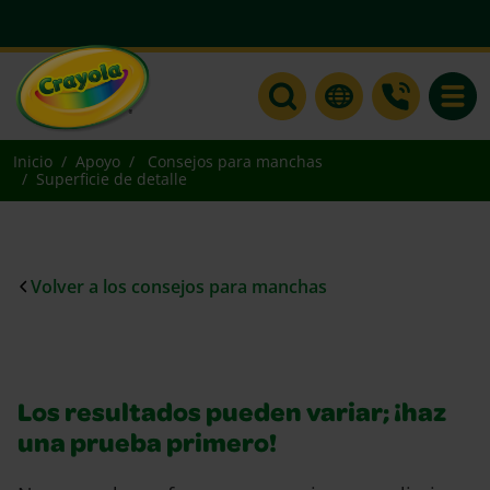
Toggle
Inicio
Apoyo
Consejos para manchas
Superficie de detalle
Volver a los consejos para manchas
Los resultados pueden variar; ¡haz
una prueba primero!