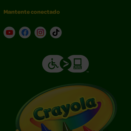
Mantente conectado
YouTube (en inglés)
Facebook (en inglés)
Instagram (en inglés)
TikTok