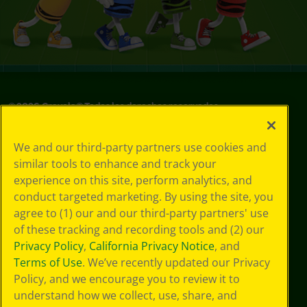
©
2026
Crayola® Todos los derechos reservados.
Sus opciones
We and our third-party partners use cookies and
de privacidad
similar tools to enhance and track your
Política de
experience on this site, perform analytics, and
privacidad
Términos de SMS
conduct targeted marketing. By using the site, you
GDPR
agree to (1) our and our third-party partners' use
Aviso de
of these tracking and recording tools and (2) our
privacidad de CA
Privacy Policy
,
California Privacy Notice
, and
Cookie
Terms of Use
. We’ve recently updated our Privacy
Preferences
Policy, and we encourage you to review it to
Condiciones de
understand how we collect, use, share, and
uso