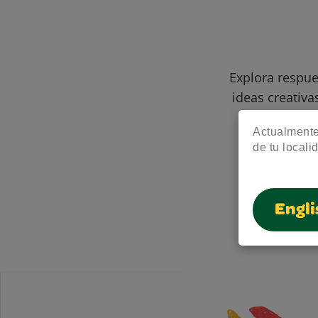
Explora respue
ideas creativa
Actualmente 
de tu locali
Engli