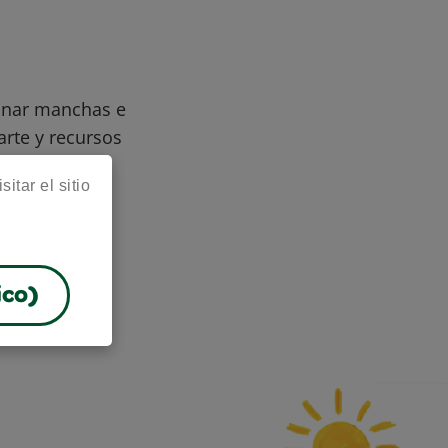
minar manchas e
arte y recursos
itar el sitio
ico)