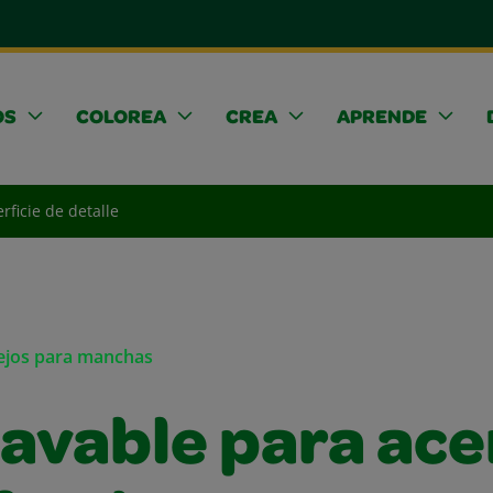
OS
COLOREA
CREA
APRENDE
rficie de detalle
sejos para manchas
lavable para ace