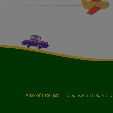
Also of Interest
Dibujos Para Colorear D