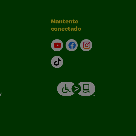
Mantente
conectado
YouTube (en inglés)
Facebook (en inglés)
Instagram (en inglé
TikTok
y