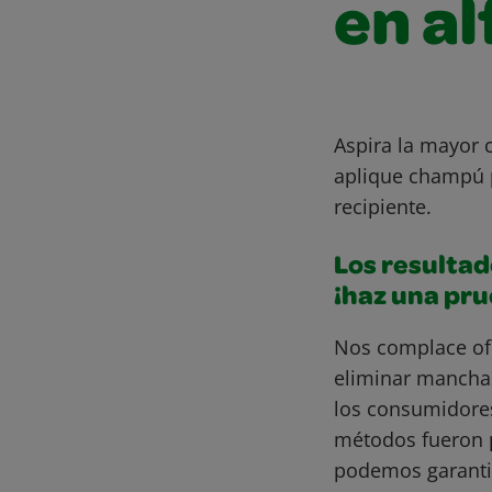
en a
Aspira la mayor 
aplique champú p
recipiente.
Los resultad
¡haz una pr
Nos complace of
eliminar mancha
los consumidore
métodos fueron 
podemos garantiz