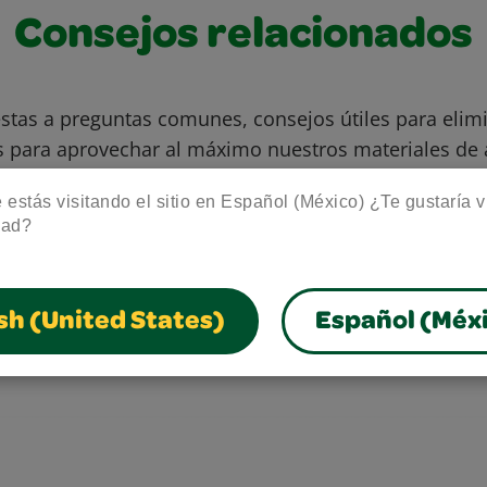
Consejos relacionados
stas a preguntas comunes, consejos útiles para eli
s para aprovechar al máximo nuestros materiales de 
gratuitos.
estás visitando el sitio en Español (México) ¿Te gustaría vis
dad?
sh (United States)
Español (Méx