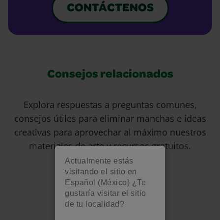
CONTÁCTENOS
Consejos relacionados
Explora respuestas a preguntas comunes,
consejos útiles para eliminar manchas e ideas
creativas para aprovechar al máximo nuestros
materiales de arte y recursos gratuitos.
Actualmente estás
visitando el sitio en
Español (México) ¿Te
gustaría visitar el sitio
de tu localidad?