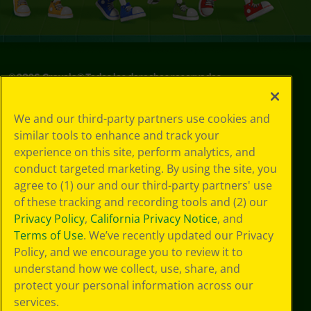
©
2026
Crayola® Todos los derechos reservados.
Sus opciones
We and our third-party partners use cookies and
de privacidad
similar tools to enhance and track your
Política de
experience on this site, perform analytics, and
privacidad
Términos de SMS
conduct targeted marketing. By using the site, you
GDPR
agree to (1) our and our third-party partners' use
Aviso de
of these tracking and recording tools and (2) our
privacidad de CA
Privacy Policy
,
California Privacy Notice
, and
Cookie
Terms of Use
. We’ve recently updated our Privacy
Preferences
Policy, and we encourage you to review it to
Condiciones de
understand how we collect, use, share, and
uso
Accesibilidad web
protect your personal information across our
Mapa del sitio
services.