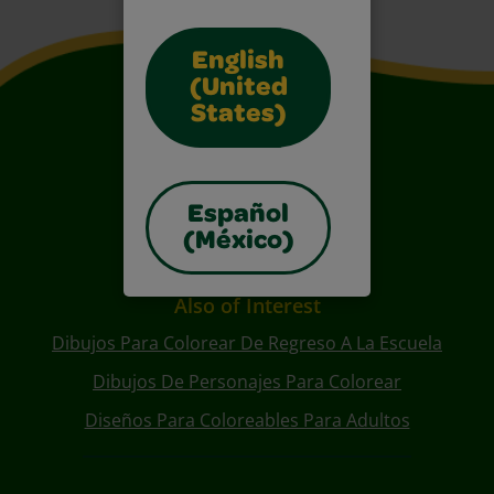
English
(United
States)
Español
(México)
Also of Interest
Dibujos Para Colorear De Regreso A La Escuela
Dibujos De Personajes Para Colorear
Diseños Para Coloreables Para Adultos